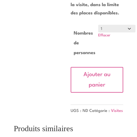
la visite, dans la limite
des places disponibles.
Nombres
Effacer
de
personnes
quantité
Ajouter au
de
panier
Dégustation
guidée
de
UGS :
ND
Catégorie :
Visites
nos
bières
Produits similaires
artisanales